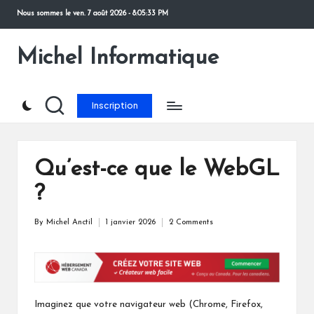
Nous sommes le
ven. 7 août 2026
-
8:05:33 PM
Skip
to
Michel Informatique
content
Inscription
Qu’est-ce que le WebGL
?
By
Michel Anctil
1 janvier 2026
2 Comments
Posted
by
Imaginez que votre navigateur web (Chrome, Firefox,