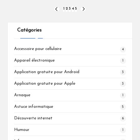
Pagination
1
2
3
4
5
PREVIOUS
NEXT
PAGE
PAGE
des
publications
Catégories
Accessoire pour cellulaire
4
Appareil électronique
1
Application gratuite pour Android
3
Application gratuite pour Apple
3
Arnaque
1
Astuce informatique
5
Découverte internet
6
Humour
1