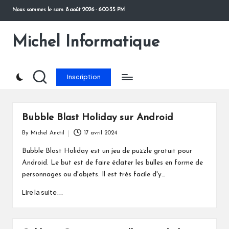
Nous sommes le
sam. 8 août 2026
-
6:00:36 PM
Skip
to
Michel Informatique
content
Inscription
Bubble Blast Holiday sur Android
By
Michel Anctil
17 avril 2024
Posted
by
Bubble Blast Holiday est un jeu de puzzle gratuit pour
Android. Le but est de faire éclater les bulles en forme de
personnages ou d'objets. Il est très facile d'y…
Lire la suite...